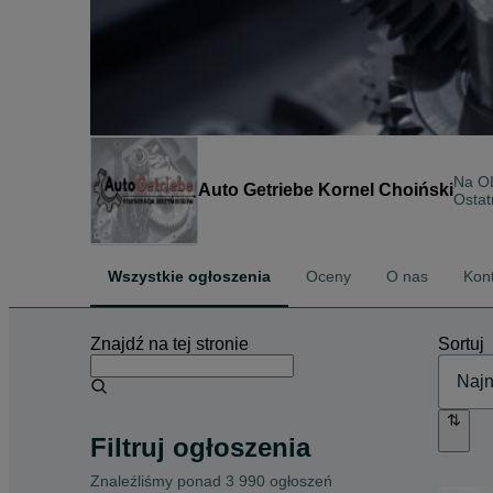
Na O
Auto Getriebe Kornel Choiński
Ostat
Wszystkie ogłoszenia
Oceny
O nas
Kon
Znajdź na tej stronie
Sortuj
Filtruj ogłoszenia
Znaleźliśmy
ponad
3 990 ogłoszeń