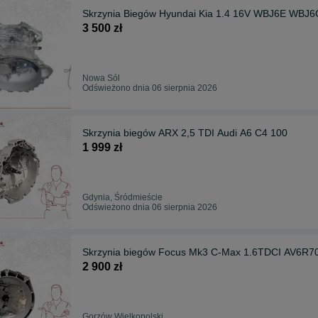
Skrzynia Biegów Hyundai Kia 1.4 16V WBJ6E WBJ6
3 500 zł
Nowa Sól
Odświeżono dnia 06 sierpnia 2026
Skrzynia biegów ARX 2,5 TDI Audi A6 C4 100
1 999 zł
Gdynia, Śródmieście
Odświeżono dnia 06 sierpnia 2026
Skrzynia biegów Focus Mk3 C-Max 1.6TDCI AV6
2 900 zł
Gorzów Wielkopolski