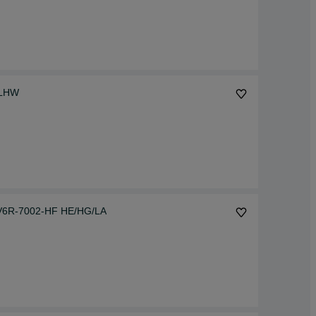
LUB, MWW, LHW
 1.6TDCI AV6R-7002-HF HE/HG/LA