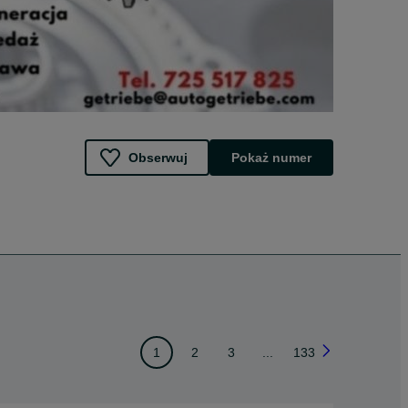
Obserwuj
Pokaż numer
1
2
3
...
133