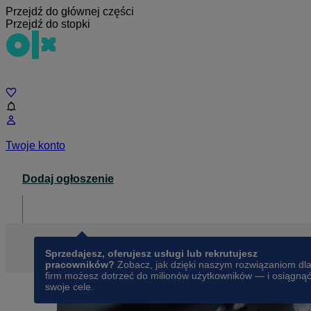
Przejdź do głównej części
Przejdź do stopki
Czat
Twoje konto
Dodaj ogłoszenie
Dla biznesu
opens in a new tab
Sprzedajesz, oferujesz usługi lub rekrutujesz
pracowników?
Zobacz, jak dzięki naszym rozwiązaniom dl
firm możesz dotrzeć do milionów użytkowników — i osiągną
swoje cele.